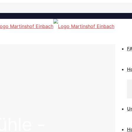
F
H
Un
hle -
H